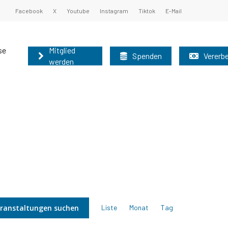
Facebook
X
Youtube
Instagram
Tiktok
E-Mail
se
Mitglied
Spenden
Vererb
werden
undsatzprogramm
ister und Oberbürgermeister 2025
nburg können auf diesem Weg schnell und
nen Sie unsere Grundsätze kennen:
 der Mitgliederbetreuung der AfD-Brandenburg
r nutzen bitte das allgemeine
Grundsatzprogramm
025
Veranstaltung
ranstaltungen suchen
Liste
Monat
Tag
2025
Ansichten-