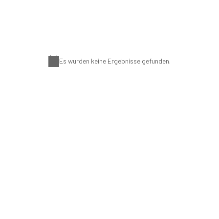
Landesschiedsgerich
en Sie hier:
Wahlkampfveranst
denburgs
Vereine
Es wurden keine Ergebnisse gefunden.
Hinweis
Spitzenkandidat R
Unsere Direktkand
Fotos von unseren