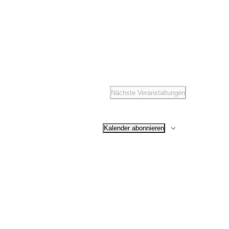
Navigation
t
altungen
ené Springer
Nächste
Veranstaltungen
idaten
Kalender abonnieren
 Winterfesten