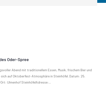
Landesschiedsgerich
en Sie hier:
Wahlkampfveranst
denburgs
Vereine
Spitzenkandidat R
Unsere Direktkand
ndes Oder-Spree
voller Abend mit traditionellem Essen, Musik, frischem Bier und
Fotos von unseren
 sich auf Oktoberfest-Atmosphäre in Steinhöfel. Datum: 25.
rt: Ulmenhof SteinhöfelAdresse:...