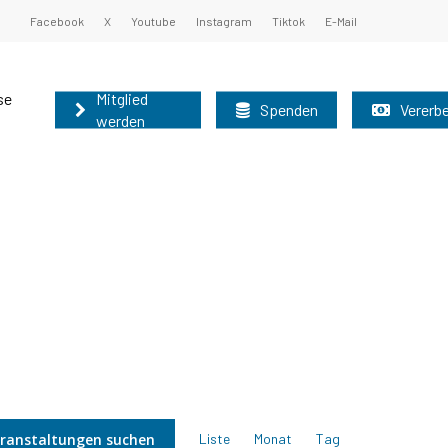
Facebook
X
Youtube
Instagram
Tiktok
E-Mail
se
Mitglied
Spenden
Vererb
werden
undsatzprogramm
ister und Oberbürgermeister 2025
nburg können auf diesem Weg schnell und
nen Sie unsere Grundsätze kennen:
 der Mitgliederbetreuung der AfD-Brandenburg
r nutzen bitte das allgemeine
Grundsatzprogramm
025
2025
Veranstaltung
ranstaltungen suchen
Liste
Monat
Tag