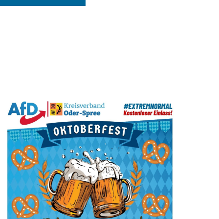
Ansichten-
t
Navigation
altungen
ené Springer
idaten
 Winterfesten