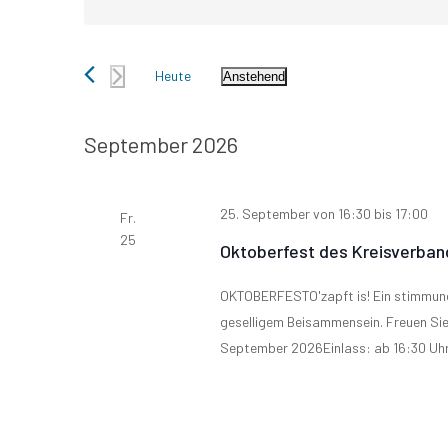
Schlüsselwort
Landratswahlen 2025
Suche
eingeben.
Näheres über Kandidaten und Programme erfahr
und
Suche
Heute
Anstehend
nach
Datum
Ansichten,
Landratswahlen in einigen Kreisen Bran
Veranstaltungen
wählen.
Schlüsselwort.
September 2026
Navigation
25. September von 16:30
bis
17:00
Fr.
25
Oktoberfest des Kreisverba
OKTOBERFESTO'zapft is! Ein stimmungs
geselligem Beisammensein. Freuen Sie
September 2026Einlass: ab 16:30 UhrO