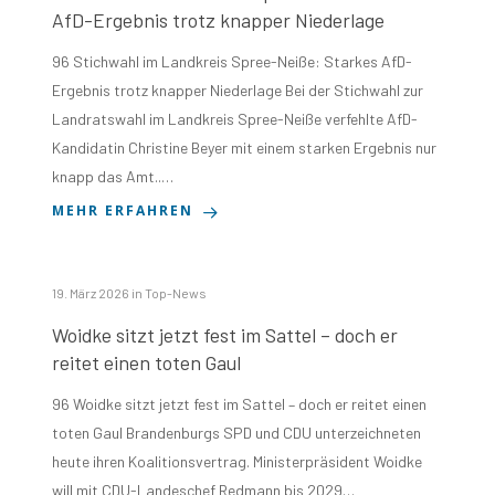
AfD-Ergebnis trotz knapper Niederlage
96 Stichwahl im Landkreis Spree-Neiße: Starkes AfD-
Ergebnis trotz knapper Niederlage Bei der Stichwahl zur
Landratswahl im Landkreis Spree-Neiße verfehlte AfD-
Kandidatin Christine Beyer mit einem starken Ergebnis nur
knapp das Amt..…
MEHR ERFAHREN
19. März 2026
in
Top-News
Woidke sitzt jetzt fest im Sattel – doch er
reitet einen toten Gaul
96 Woidke sitzt jetzt fest im Sattel – doch er reitet einen
toten Gaul Brandenburgs SPD und CDU unterzeichneten
heute ihren Koalitionsvertrag. Ministerpräsident Woidke
will mit CDU-Landeschef Redmann bis 2029…