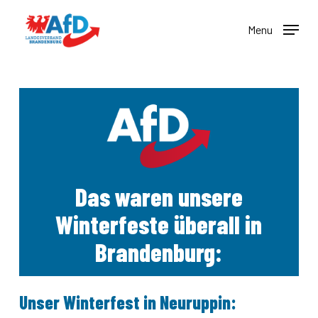
Skip
to
Menu
main
content
Das waren unsere
Winterfeste überall in
Brandenburg:
Unser Winterfest in Neuruppin: