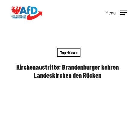
Skip
to
Menu
main
content
Top-News
Kirchenaustritte: Brandenburger kehren
Landeskirchen den Rücken