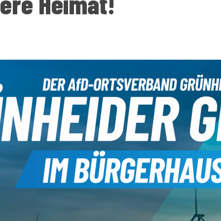
ere Heimat!
Landesschiedsgerich
en Sie hier:
Wahlkampfveranst
denburgs
Vereine
Spitzenkandidat R
Unsere Direktkand
Fotos von unseren