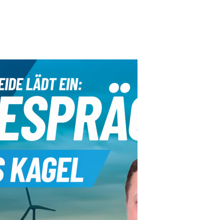
t
altungen
ené Springer
idaten
 Winterfesten