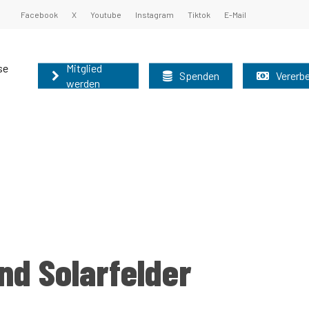
Facebook
X
Youtube
Instagram
Tiktok
E-Mail
se
Mitglied
Spenden
Vererb
werden
undsatzprogramm
ister und Oberbürgermeister 2025
nburg können auf diesem Weg schnell und
nen Sie unsere Grundsätze kennen:
 der Mitgliederbetreuung der AfD-Brandenburg
r nutzen bitte das allgemeine
Grundsatzprogramm
025
d Solarfelder
2025