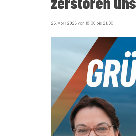
zerstören uns
Landratswahlen 2025
Näheres über Kandidaten und Programme erfahr
25. April 2025 von 18:00
bis
21:00
Landratswahlen in einigen Kreisen Bran