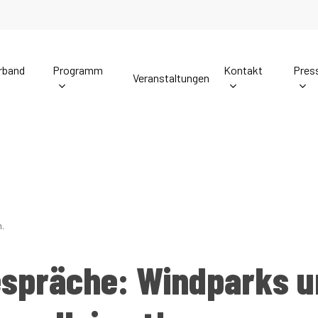
rband
Programm
Kontakt
Pres
Veranstaltungen
Europawahlprogramm
Mitgliederbetreuung
Gr
Pressekontakt
Landessatzung
Wahl der Bürgerme
Lesen Sie hier das Wahlprogramm der Alternative
Mitglieder der AfD-Brande
Ler
D-Brandenburg
für Deutschland zur Europawahl 2024:
unkompliziert Kontakt mit
aufnehmen. Nicht-Mitgliede
Kontaktformular hier:
Pressemitteilungen
Landesfinanzordnung
.
Europawahlprogramm
Landratswahlen 2
Mitgliederbetreuung
spräche: Windparks un
:
Presseverteiler Anmeldung
Landesparteitag
Bundestagswahl 