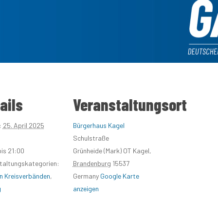
ails
Veranstaltungsort
:
25. April 2025
Bürgerhaus Kagel
Schulstraße
bis 21:00
Grünheide (Mark) OT Kagel
,
taltungskategorien:
Brandenburg
15537
n Kreisverbänden
,
Germany
Google Karte
g
anzeigen