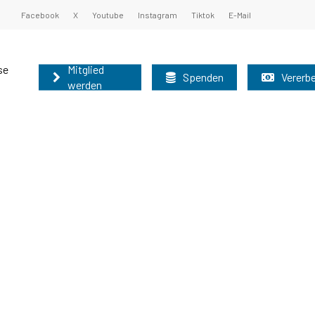
Facebook
X
Youtube
Instagram
Tiktok
E-Mail
se
Mitglied
Spenden
Vererb
werden
undsatzprogramm
ister und Oberbürgermeister 2025
nburg können auf diesem Weg schnell und
nen Sie unsere Grundsätze kennen:
 der Mitgliederbetreuung der AfD-Brandenburg
r nutzen bitte das allgemeine
Grundsatzprogramm
025
2025