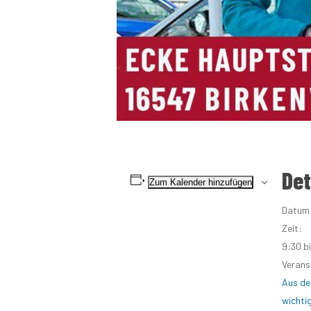
Det
Zum Kalender hinzufügen
Datum
Zeit:
9:30 b
Verans
Aus de
wichti