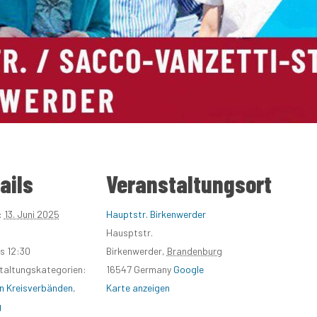
ails
Veranstaltungsort
:
13. Juni 2025
Hauptstr. Birkenwerder
Hausptstr.
is 12:30
Birkenwerder
,
Brandenburg
taltungskategorien:
16547
Germany
Google
n Kreisverbänden
,
Karte anzeigen
g