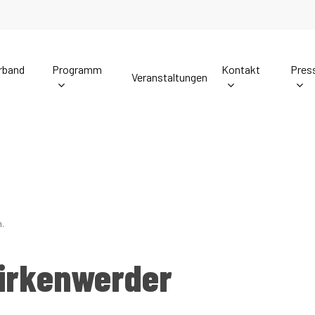
rband
Programm
Kontakt
Pres
Veranstaltungen
Europawahlprogramm
Mitgliederbetreuung
Gr
Pressekontakt
Landessatzung
Wahl der Bürgerme
Lesen Sie hier das Wahlprogramm der Alternative
Mitglieder der AfD-Brande
Ler
D-Brandenburg
für Deutschland zur Europawahl 2024:
unkompliziert Kontakt mit
aufnehmen. Nicht-Mitgliede
Kontaktformular hier:
Pressemitteilungen
Landesfinanzordnung
.
Europawahlprogramm
Landratswahlen 2
Mitgliederbetreuung
Birkenwerder
:
Presseverteiler Anmeldung
Landesparteitag
Bundestagswahl 