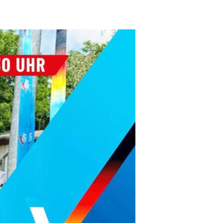
t
altungen
ené Springer
idaten
 Winterfesten