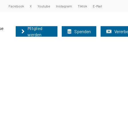
Facebook
X
Youtube
Instagram
Tiktok
E-Mail
se
Mitglied
Spenden
Vererb
werden
undsatzprogramm
ister und Oberbürgermeister 2025
nburg können auf diesem Weg schnell und
nen Sie unsere Grundsätze kennen:
 der Mitgliederbetreuung der AfD-Brandenburg
r nutzen bitte das allgemeine
Grundsatzprogramm
025
2025