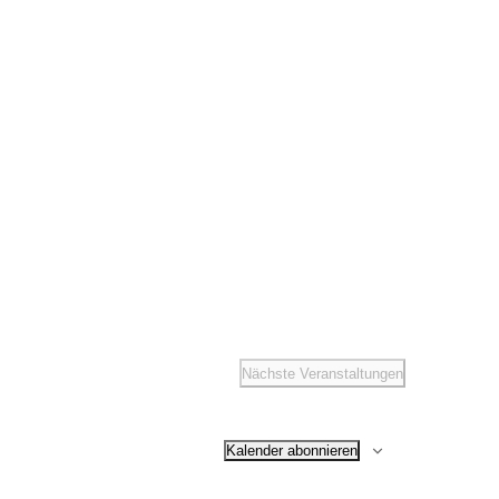
t
altungen
ené Springer
idaten
 Winterfesten
Nächste
Veranstaltungen
Kalender abonnieren