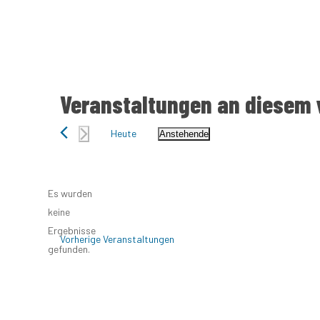
Landratswahlen 2025
Näheres über Kandidaten und Programme erfahr
Landratswahlen in einigen Kreisen Bran
Veranstaltungen an diesem 
Heute
Anstehende
Datum
wählen.
Es wurden
keine
Hinweis
Ergebnisse
Vorherige
Veranstaltungen
gefunden.