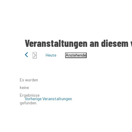
Landratswahlen 2025
Näheres über Kandidaten und Programme erfahr
Landratswahlen in einigen Kreisen Bran
Veranstaltungen an diesem 
Heute
Anstehende
Datum
wählen.
Es wurden
keine
Hinweis
Ergebnisse
Vorherige
Veranstaltungen
gefunden.