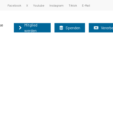
Facebook
X
Youtube
Instagram
Tiktok
E-Mail
se
Mitglied
Spenden
Vererb
werden
undsatzprogramm
ister und Oberbürgermeister 2025
nburg können auf diesem Weg schnell und
nen Sie unsere Grundsätze kennen:
 der Mitgliederbetreuung der AfD-Brandenburg
r nutzen bitte das allgemeine
Grundsatzprogramm
025
2025