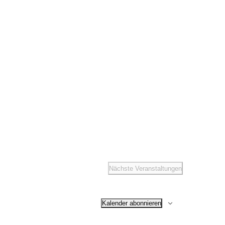
t
altungen
ené Springer
idaten
 Winterfesten
Nächste
Veranstaltungen
Kalender abonnieren