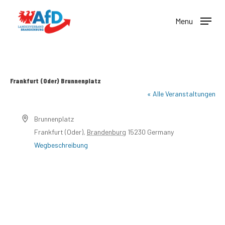
Skip
to
Menu
main
content
Frankfurt (Oder) Brunnenplatz
« Alle Veranstaltungen
Adresse
Brunnenplatz
Frankfurt (Oder)
,
Brandenburg
15230
Germany
Wegbeschreibung