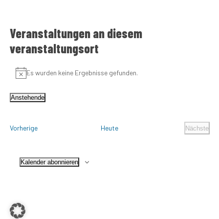
Veranstaltungen an diesem
veranstaltungsort
Es wurden keine Ergebnisse gefunden.
Hinweis
Anstehende
Datum
wählen.
Veranstaltungen
Vorherige
Heute
Nächste
Veranst
Kalender abonnieren