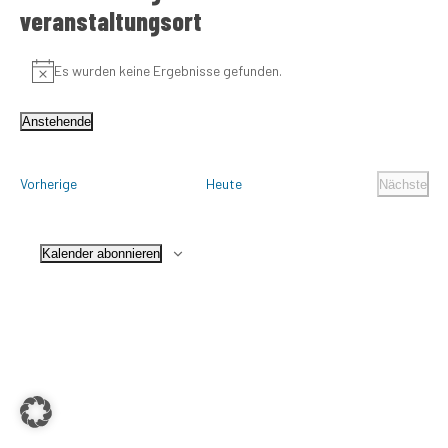
veranstaltungsort
Es wurden keine Ergebnisse gefunden.
Hinweis
Anstehende
Datum
wählen.
Veranstaltungen
Vorherige
Heute
Nächste
Veranst
Kalender abonnieren