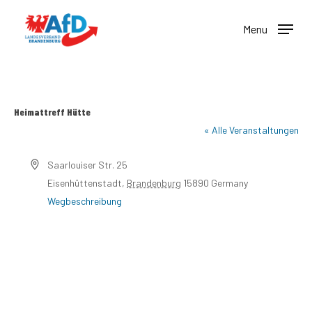
Skip
to
Menu
main
content
Heimattreff Hütte
« Alle Veranstaltungen
Adresse
Saarlouiser Str. 25
Eisenhüttenstadt
,
Brandenburg
15890
Germany
Wegbeschreibung