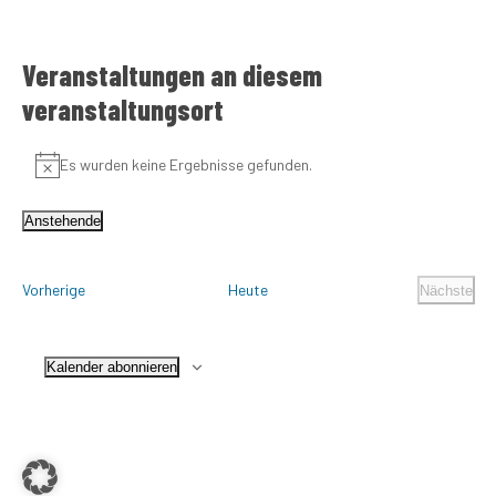
Veranstaltungen an diesem
veranstaltungsort
Es wurden keine Ergebnisse gefunden.
Hinweis
Anstehende
Datum
wählen.
Veranstaltungen
Vorherige
Heute
Nächste
Veranst
Kalender abonnieren