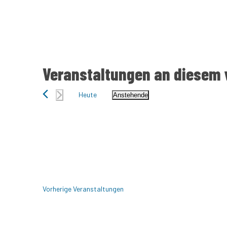
Landratswahlen 2025
Näheres über Kandidaten und Programme erfahr
Landratswahlen in einigen Kreisen Bran
Veranstaltungen an diesem 
Heute
Anstehende
Datum
wählen.
Vorherige
Veranstaltungen