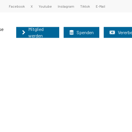
Facebook
X
Youtube
Instagram
Tiktok
E-Mail
se
Mitglied
Spenden
Vererb
werden
undsatzprogramm
ister und Oberbürgermeister 2025
nburg können auf diesem Weg schnell und
nen Sie unsere Grundsätze kennen:
 der Mitgliederbetreuung der AfD-Brandenburg
r nutzen bitte das allgemeine
Grundsatzprogramm
025
2025