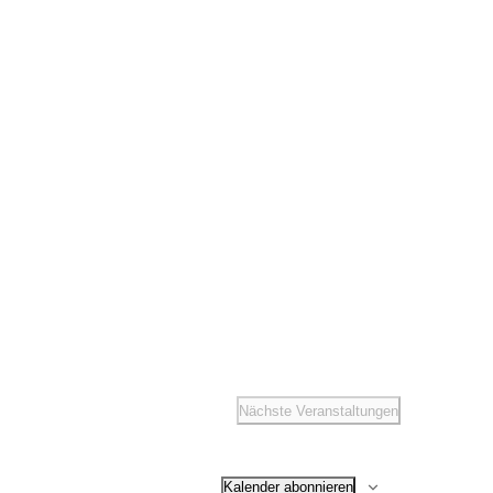
t
altungen
ené Springer
idaten
 Winterfesten
Nächste
Veranstaltungen
Kalender abonnieren