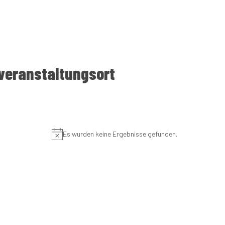
Landesschiedsgerich
en Sie hier:
Wahlkampfveranst
denburgs
Vereine
veranstaltungsort
Spitzenkandidat R
Unsere Direktkand
Es wurden keine Ergebnisse gefunden.
Hinweis
Fotos von unseren