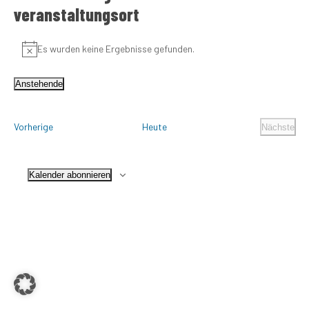
veranstaltungsort
Es wurden keine Ergebnisse gefunden.
Hinweis
Anstehende
Datum
wählen.
Veranstaltungen
Vorherige
Heute
Nächste
Veranst
Kalender abonnieren