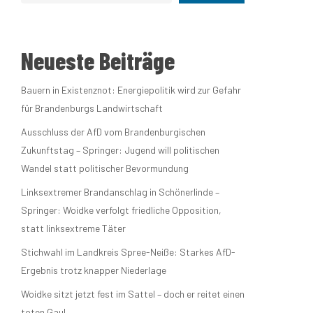
t
altungen
Neueste Beiträge
Bauern in Existenznot: Energiepolitik wird zur Gefahr
ené Springer
für Brandenburgs Landwirtschaft
Ausschluss der AfD vom Brandenburgischen
Zukunftstag – Springer: Jugend will politischen
idaten
Wandel statt politischer Bevormundung
Linksextremer Brandanschlag in Schönerlinde –
Springer: Woidke verfolgt friedliche Opposition,
 Winterfesten
statt linksextreme Täter
Stichwahl im Landkreis Spree-Neiße: Starkes AfD-
Ergebnis trotz knapper Niederlage
Woidke sitzt jetzt fest im Sattel – doch er reitet einen
toten Gaul