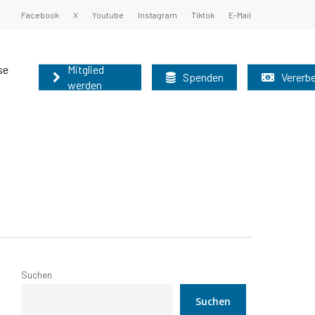
Facebook
X
Youtube
Instagram
Tiktok
E-Mail
se
Mitglied
Spenden
Vererb
werden
undsatzprogramm
ister und Oberbürgermeister 2025
nburg können auf diesem Weg schnell und
nen Sie unsere Grundsätze kennen:
 der Mitgliederbetreuung der AfD-Brandenburg
r nutzen bitte das allgemeine
Grundsatzprogramm
025
Suchen
2025
Suchen