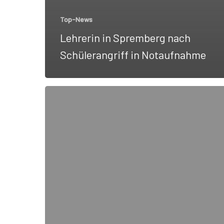
Top-News
Lehrerin in Spremberg nach
Schülerangriff in Notaufnahme
Gewaltkriminalität
in
Brandenburg
auf
Höchststand
seit
15
Jahren!