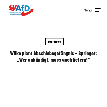
Skip
to
Menu
main
content
Top-News
Wilke plant Abschiebegefängnis – Springer:
„Wer ankündigt, muss auch liefern!“