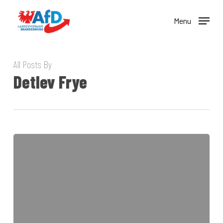
Skip
to
Menu
main
content
All Posts By
Detlev Frye
Bauern
in
Existenznot:
Energiepolitik
wird
zur
Gefahr