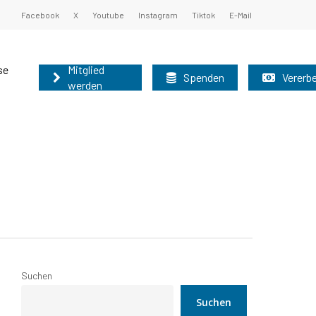
Facebook
X
Youtube
Instagram
Tiktok
E-Mail
se
Mitglied
Spenden
Vererb
werden
undsatzprogramm
ister und Oberbürgermeister 2025
nburg können auf diesem Weg schnell und
nen Sie unsere Grundsätze kennen:
 der Mitgliederbetreuung der AfD-Brandenburg
r nutzen bitte das allgemeine
Grundsatzprogramm
025
Suchen
2025
Suchen