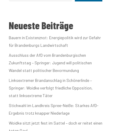
t
altungen
Neueste Beiträge
Bauern in Existenznot: Energiepolitik wird zur Gefahr
ené Springer
für Brandenburgs Landwirtschaft
Ausschluss der AfD vom Brandenburgischen
Zukunftstag – Springer: Jugend will politischen
idaten
Wandel statt politischer Bevormundung
Linksextremer Brandanschlag in Schönerlinde –
Springer: Woidke verfolgt friedliche Opposition,
 Winterfesten
statt linksextreme Täter
Stichwahl im Landkreis Spree-Neiße: Starkes AfD-
Ergebnis trotz knapper Niederlage
Woidke sitzt jetzt fest im Sattel – doch er reitet einen
toten Gaul