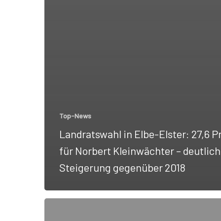
Top-News
Landratswahl in Elbe-Elster: 27,6 P
für Norbert Kleinwächter – deutlic
Steigerung gegenüber 2018
„Sag
niemals